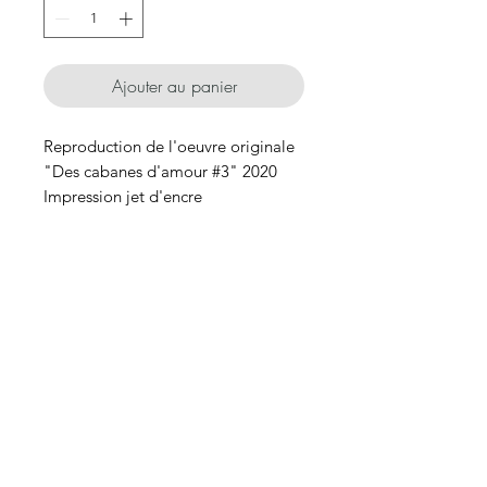
Ajouter au panier
Reproduction de l'oeuvre originale
"Des cabanes d'amour #3" 2020
Impression jet d'encre
27/38cm
sur papier vergé blanc nacré 300gr
Tirages limités à 30 exemplaires.
l'exemplaire sera signé et numéroté
à la main <3
Goldie Mystic
livré avec un certificat
d'authenticité.
goldiemysticart@gmail.com
Accueil
Boutique
Tel:
+33 6 99 49 34 33
Projets
A propos
Goldie Mystic
Contact
115 place des Papeteries Latune
26400 MIRABEL ET BLACONS