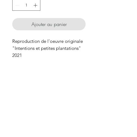
Ajouter au panier
Reproduction de l'oeuvre originale
"Intentions et petites plantations"
2021
Impression jet d'encre
24/30cm
sur papier vergé blanc nacré 300gr
Tirages limités à 30 exemplaires.
l'exemplaire est signé et numéroté
Goldie Mystic
à la main,
livré avec un certificat
goldiemysticart@gmail.com
Accueil
Boutique
d'authenticité. <3
Tel:
+33 6 99 49 34 33
Projets
A propos
Goldie Mystic
Contact
115 place des Papeteries Latune
26400 MIRABEL ET BLACONS