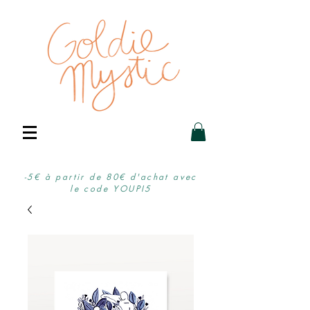
-5€ à partir de 80€ d'achat avec
le code YOUPI5