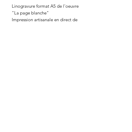
Linogravure format A5 de l'oeuvre
"La page blanche"
Impression artisanale en direct de
l'atelier avec de l'encre à l'huile.
Comme l'impression est artisanale,
chaque tirage est unique et peu
comporter des petites différences.
L'image présentée ci-contre étant
Goldie Mystic
scannée, la couleur
peu varier légèrement sur le
goldiemysticart@gmail.com
Accueil
Boutique
tirage original.
Tel:
+33 6 99 49 34 33
Projets
A propos
Goldie Mystic
Contact
115 place des Papeteries Latune
Edition limitée
26400 MIRABEL ET BLACONS
Numéroté et signé 🤍
FRANCE
Toutes les images présentes sur ce site sont
soumises à
des droits d'auteurs
et ne
peuvent être utilisées sans autorisation au
préalable.