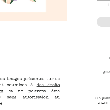
gol
les images présentes sur ce
ont soumises à
des droits
rs
et ne peuvent être
ées sans autorisation au
115 plac
e.
26400