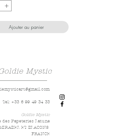
Ajouter au panier
Goldie Mystic
diemysticart@gmail.com
Tel: +33 6 99 49 34 33
Goldie Mystic
e des Papeteries Latune
 MIRABEL ET BLACONS
FRANCE