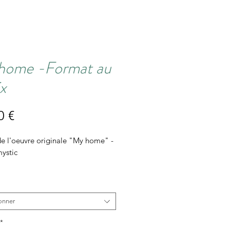
home -Format au
x
Prix
0 €
de l'oeuvre originale "My home" -
ystic
ion giclée
ier munken 300gr
au choix
onner
*