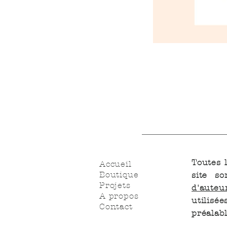
Toutes 
Accueil
Boutique
site s
Projets
d'auteu
A propos
utilis
Contact
préalabl