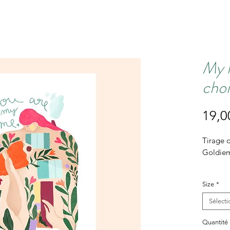
My 
choi
19,0
Tirage 
Goldiem
Impress
Size
*
sur pap
Format 
Sélecti
Quantité