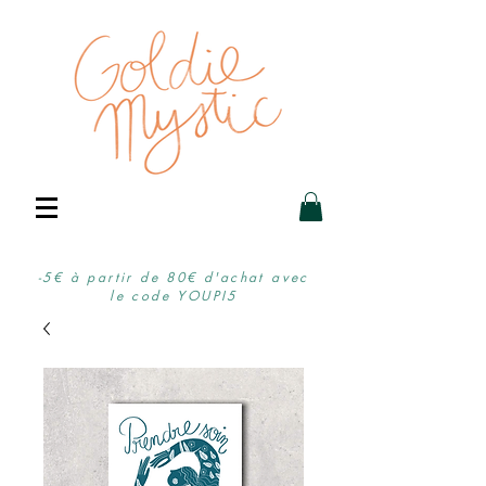
-5€ à partir de 80€ d'achat avec
le code YOUPI5